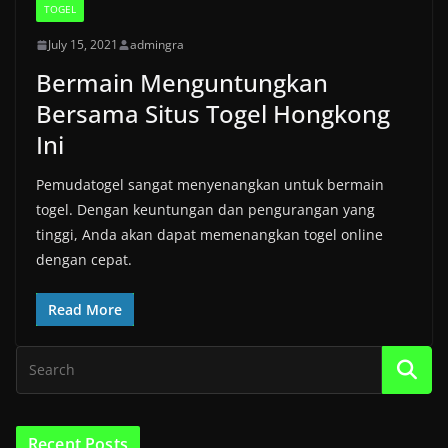
TOGEL
July 15, 2021
admingra
Bermain Menguntungkan
Bersama Situs Togel Hongkong
Ini
Pemudatogel sangat menyenangkan untuk bermain
togel. Dengan keuntungan dan pengurangan yang
tinggi, Anda akan dapat memenangkan togel online
dengan cepat.
Read More
Recent Posts