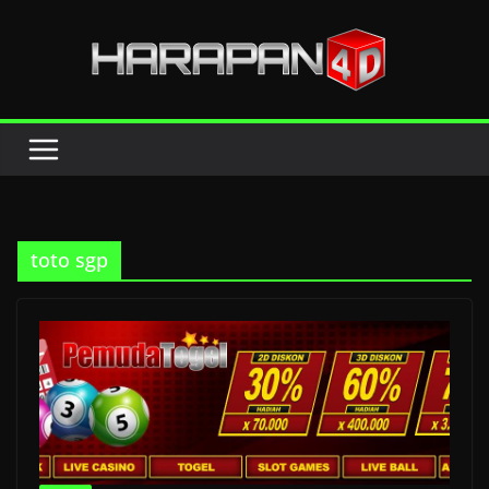
Skip
to
content
toto sgp